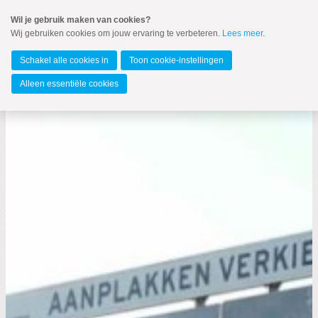
Spring
Wil je gebruik maken van cookies?
naar
Wij gebruiken cookies om jouw ervaring te verbeteren.
Lees meer
.
MENU
Spring
naar
Barendrecht
de
Schakel alle cookies in
Toon cookie-instellingen
inhoud
Spring
Alleen essentiële cookies
naar
het
hoofdmenu
Zoeken:
Zoeken