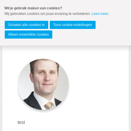
Spring
Wil je gebruik maken van cookies?
naar
Wij gebruiken cookies om jouw ervaring te verbeteren.
Lees meer
.
MENU
Spring
naar
Barendrecht
de
Schakel alle cookies in
Toon cookie-instellingen
inhoud
Spring
Alleen essentiële cookies
naar
Leendert Mijnders (SGP)
het
hoofdmenu
Zoeken:
Zoeken
test